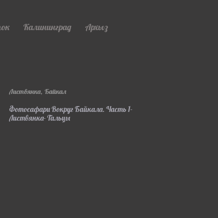
ток
Калининград
Архыз
Листвянка
Байкал
Фотосафари Вокруг Байкала. Часть 1-
Листвянка- Тальцы