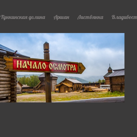
Тункинская долина
Аршан
Листвянка
Владивос